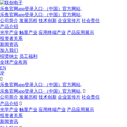
乐鱼官网app登录入口·（中国）官方网站,
乐鱼官网app登录入口·（中国）官方网站,
公司简介
发展历程
技术创新
企业宣传片
社会责任
产品介绍
光学产业
触显产业
应用终端产业
产品应用展示
投资者关系
新闻资讯
加入我们
招贤纳士
员工福利
全球产业布局
EN
JP

乐鱼官网app登录入口·（中国）官方网站,
乐鱼官网app登录入口·（中国）官方网站,

公司简介
发展历程
技术创新
企业宣传片
社会责任
产品介绍

光学产业
触显产业
应用终端产业
产品应用展示
投资者关系
新闻资讯