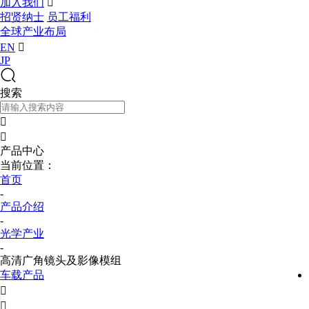
加入我们

招贤纳士
员工福利
全球产业布局
EN

JP
搜索


产品中心
当前位置：
首页
-
产品介绍
-
光学产业
-
高清广角镜头及影像模组
车载产品

