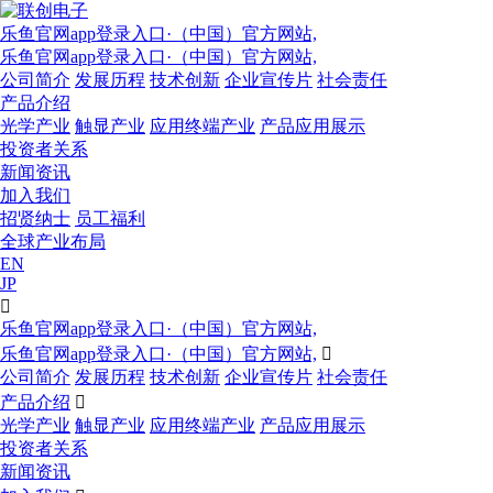
乐鱼官网app登录入口·（中国）官方网站,
乐鱼官网app登录入口·（中国）官方网站,
公司简介
发展历程
技术创新
企业宣传片
社会责任
产品介绍
光学产业
触显产业
应用终端产业
产品应用展示
投资者关系
新闻资讯
加入我们
招贤纳士
员工福利
全球产业布局
EN
JP

乐鱼官网app登录入口·（中国）官方网站,
乐鱼官网app登录入口·（中国）官方网站,

公司简介
发展历程
技术创新
企业宣传片
社会责任
产品介绍

光学产业
触显产业
应用终端产业
产品应用展示
投资者关系
新闻资讯